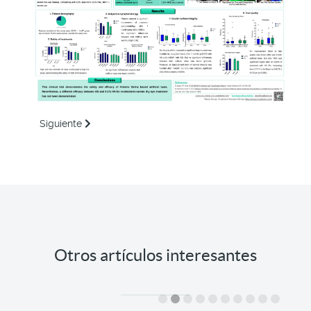
Artículo siguiente: Classification of Meibomian gland disea
Siguiente
Otros artículos interesantes