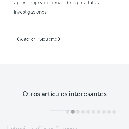
aprendizaje y de tomar ideas para futuras
investigaciones.
Artículo anterior: Investidura a Doctor de María Serramito
Artículo siguiente: Los doctorandos del grup
Anterior
Siguiente
Otros artículos interesantes
Entrevista a Carlos Carpena