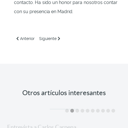
contacto. Ha sido un honor para nosotros contar
con su presencia en Madrid.
Artículo anterior: Los doctorandos del grupo Ocupharm pa
Artículo siguiente: Somos portada del número d
Anterior
Siguiente
Otros artículos interesantes
Entrevista a Carlos Carpena