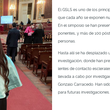
El GSLS es uno de los princi
que cada año se exponen nue
En el simposio se han prese
ponentes, y más de 100 póste
personas.
Hasta allí se ha desplazado
investigación, donde han pre
lentes de contacto esclerale
llevada a cabo por investig
Gonzalo Carracedo. Han sido
para futuras investigaciones.