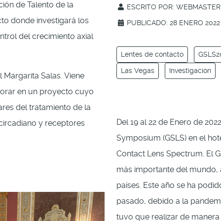
ción de Talento de la
ESCRITO POR:
WEBMASTER
to donde investigará los
PUBLICADO: 28 ENERO 2022
rol del crecimiento axial
Lentes de contacto
GSLS2
Las Vegas
Investigación
l Margarita Salas. Viene
borar en un proyecto cuyo
res del tratamiento de la
Del 19 al 22 de Enero de 2022
 circadiano y receptores
Symposium (GSLS) en el hote
Contact Lens Spectrum. El G
más importante del mundo, 
países. Este año se ha podid
pasado, debido a la pandemi
tuvo que realizar de manera v